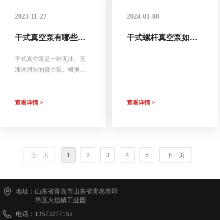
2023-11-27
2024-01-08
干式真空泵有哪些类
干式螺杆真空泵如何
型？
做到高效节能？
干式真空泵是一种无油、无
液体润滑的真空泵。根据不
同的工作原理和结构特点，
可以将干式真空泵分为以下
几种类型：
查看详情 >
查看详情 >
上一页
1
2
3
4
5
下一页
地址：
山东省青岛市山东省青岛市即
墨区大信镇工业园
电话：
13573277155